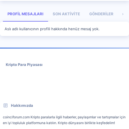
PROFIL MESAJLARI
SON AKTIVITE
GÖNDERILER
HA
Aslı adlı kullanıcının profili hakkında henüz mesaj yok.
Kripto Para Piyasası
Hakkımızda
coinciforum.com Kripto paralarla ilgili haberler, paylaşımlar ve tartışmalar için
en iyi topluluk platformuna katılın. Kripto dünyasını birlikte keşfedelim!