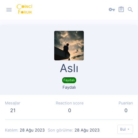
Aslı
Faydalı
Faydalı
Mesajlar
Reaction score
Puanları
21
0
0
Bul
Katılım
28 Ağu 2023
Son görülme
28 Ağu 2023