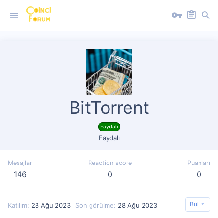
BitTorrent
Faydalı
Faydalı
Mesajlar
Reaction score
Puanları
146
0
0
Bul
Katılım
28 Ağu 2023
Son görülme
28 Ağu 2023