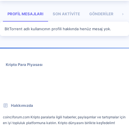
PROFIL MESAJLARI
SON AKTIVITE
GÖNDERILER
HA
BitTorrent adlı kullanıcının profili hakkında henüz mesaj yok.
Kripto Para Piyasası
Hakkımızda
coinciforum.com Kripto paralarla ilgili haberler, paylaşımlar ve tartışmalar için
en iyi topluluk platformuna katılın. Kripto dünyasını birlikte keşfedelim!