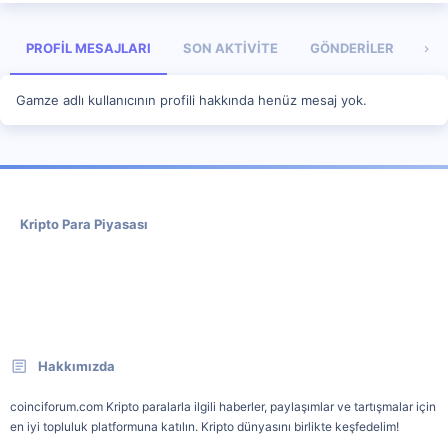
PROFIL MESAJLARI
SON AKTIVITE
GÖNDERILER
HA
Gamze adlı kullanıcının profili hakkında henüz mesaj yok.
Kripto Para Piyasası
Hakkımızda
coinciforum.com Kripto paralarla ilgili haberler, paylaşımlar ve tartışmalar için
en iyi topluluk platformuna katılın. Kripto dünyasını birlikte keşfedelim!