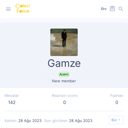
Gamze
Acemi
New member
Mesajlar
Reaction score
Puanları
142
0
0
Bul
Katılım
28 Ağu 2023
Son görülme
28 Ağu 2023