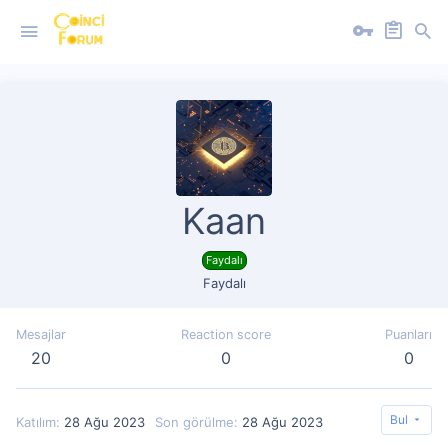
Kaan
Faydalı
Faydalı
Mesajlar
Reaction score
Puanları
20
0
0
Bul
Katılım
28 Ağu 2023
Son görülme
28 Ağu 2023