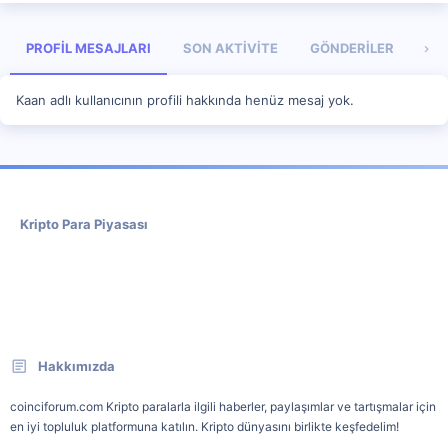
PROFIL MESAJLARI
SON AKTIVITE
GÖNDERILER
HA
Kaan adlı kullanıcının profili hakkında henüz mesaj yok.
Kripto Para Piyasası
Hakkımızda
coinciforum.com Kripto paralarla ilgili haberler, paylaşımlar ve tartışmalar için
en iyi topluluk platformuna katılın. Kripto dünyasını birlikte keşfedelim!