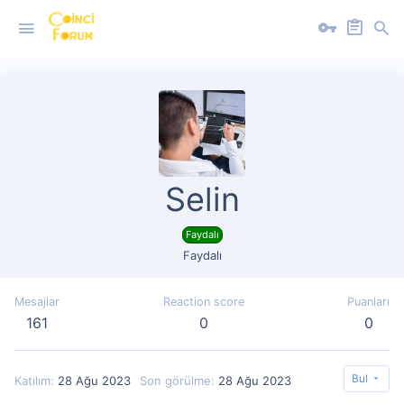
Selin
Faydalı
Faydalı
Mesajlar
Reaction score
Puanları
161
0
0
Bul
Katılım
28 Ağu 2023
Son görülme
28 Ağu 2023