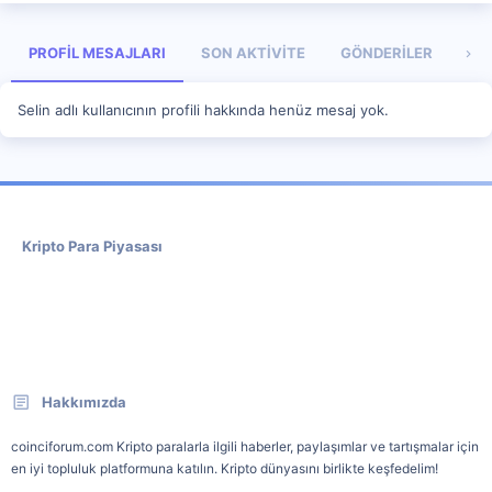
PROFIL MESAJLARI
SON AKTIVITE
GÖNDERILER
HA
Selin adlı kullanıcının profili hakkında henüz mesaj yok.
Kripto Para Piyasası
Hakkımızda
coinciforum.com Kripto paralarla ilgili haberler, paylaşımlar ve tartışmalar için
en iyi topluluk platformuna katılın. Kripto dünyasını birlikte keşfedelim!