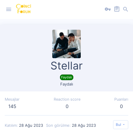
Stellar
Faydalı
Faydalı
Mesajlar
Reaction score
Puanları
145
0
0
Bul
Katılım
28 Ağu 2023
Son görülme
28 Ağu 2023