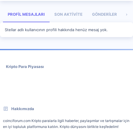
PROFIL MESAJLARI
SON AKTIVITE
GÖNDERILER
HA
Stellar adlı kullanıcının profili hakkında henüz mesaj yok.
Kripto Para Piyasası
Hakkımızda
coinciforum.com Kripto paralarla ilgili haberler, paylaşımlar ve tartışmalar için
en iyi topluluk platformuna katılın. Kripto dünyasını birlikte keşfedelim!