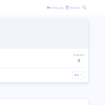
Giriş yap
Kayıt ol
Puanları
0
Bul