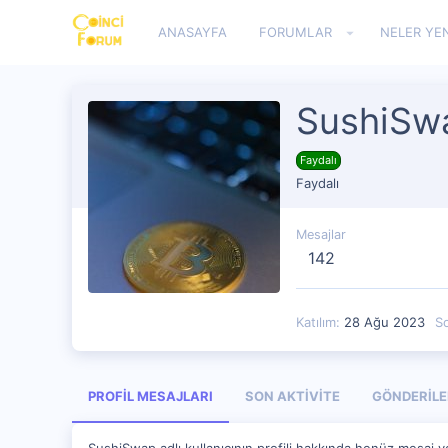
ANASAYFA
FORUMLAR
NELER YEN
SushiSw
Faydalı
Faydalı
Mesajlar
142
Katılım
28 Ağu 2023
S
PROFIL MESAJLARI
SON AKTIVITE
GÖNDERILE
SushiSwap adlı kullanıcının profili hakkında henüz mesaj y