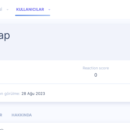
I
KULLANICILAR
ap
Reaction score
0
on görülme
28 Ağu 2023
R
HAKKINDA
ok.