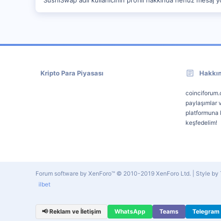
Kripto Para Piyasası
Hakkı
coinciforum.c
paylaşımlar v
platformuna k
keşfedelim!
Forum software by XenForo™
© 2010-2019 XenForo Ltd.
|
Style b
ilbet
📢 Reklam ve İletişim
WhatsApp
Teams
Telegram