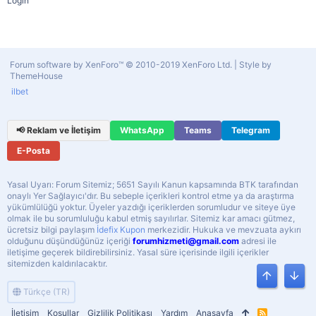
Login
Forum software by XenForo™
© 2010-2019 XenForo Ltd.
|
Style by
ThemeHouse
ilbet
📢 Reklam ve İletişim
WhatsApp
Teams
Telegram
E-Posta
Yasal Uyarı: Forum Sitemiz; 5651 Sayılı Kanun kapsamında BTK tarafından
onaylı Yer Sağlayıcı'dır. Bu sebeple içerikleri kontrol etme ya da araştırma
yükümlülüğü yoktur. Üyeler yazdığı içeriklerden sorumludur ve siteye üye
olmak ile bu sorumluluğu kabul etmiş sayılırlar. Sitemiz kar amacı gütmez,
ücretsiz bilgi paylaşım
İdefix Kupon
merkezidir. Hukuka ve mevzuata aykırı
olduğunu düşündüğünüz içeriği
forumhizmeti@gmail.com
adresi ile
iletişime geçerek bildirebilirsiniz. Yasal süre içerisinde ilgili içerikler
sitemizden kaldırılacaktır.
Üst
Alt
Türkçe (TR)
İletişim
Koşullar
Gizlilik Politikası
Yardım
Anasayfa
R