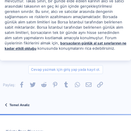
mevcuttur. Takas Sınırı, bir günde elde edilen karının alıcı ve satıcı
arasındaki takasının en geç iki gün içinde gerçekleştirilmesi
gereken sınırdır. Bu sınır, alıcı ve satıcılar arasında dengenin
sağlanmasını ve risklerin azaltılmasını amaçlamaktadır. Borsada
günlük alım satım limitleri ise Borsa İstanbul tarafından belirlenen
sabit miktarlardır. Borsa İstanbul tarafından belirlenen günlük alım
satım limitleri, borsacıların tek bir günde aynı hisse senedinden
alım satım yapmalarını kısıtlamak amacıyla konulmuştur. Forum
üyelerinin fikirlerini almak için,
borsacıların günlük al sat sınırlarının ne
konusunda konuşmalarını rica edebilirsiniz.
kadar etkili olduğu
Cevap yazmak için giriş yap yada kayıt ol.
Facebook
Twitter
Reddit
Pinterest
Tumblr
WhatsApp
E-posta
Link
Paylaş:
Temel Analiz