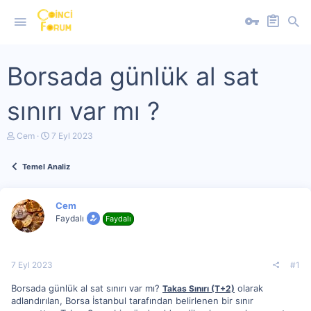
Borsada günlük al sat
sınırı var mı ?
K
B
Cem
7 Eyl 2023
o
a
n
ş
Temel Analiz
u
l
y
a
u
n
b
g
Cem
a
ı
Faydalı
Faydalı
ş
ç
l
t
a
a
t
r
7 Eyl 2023
#1
a
i
n
h
Borsada günlük al sat sınırı var mı?
olarak
Takas Sınırı (T+2)
i
adlandırılan, Borsa İstanbul tarafından belirlenen bir sınır