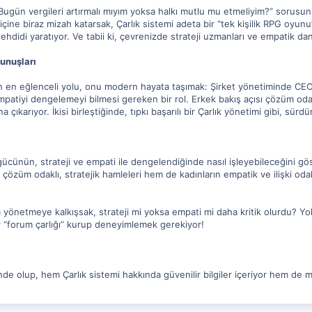
“Bugün vergileri artırmalı mıyım yoksa halkı mutlu mu etmeliyim?” sorusu
 içine biraz mizah katarsak, Çarlık sistemi adeta bir “tek kişilik RPG oyunu”
 tehdidi yaratıyor. Ve tabii ki, çevrenizde strateji uzmanları ve empatik da
unuşları
ın en eğlenceli yolu, onu modern hayata taşımak: Şirket yönetiminde CEO’y
empatiyi dengelemeyi bilmesi gereken bir rol. Erkek bakış açısı çözüm oda
 çıkarıyor. İkisi birleştiğinde, tıpkı başarılı bir Çarlık yönetimi gibi, sürdür
 gücünün, strateji ve empati ile dengelendiğinde nasıl işleyebileceğini göst
çözüm odaklı, stratejik hamleleri hem de kadınların empatik ve ilişki odakl
a yönetmeye kalkışsak, strateji mi yoksa empati mi daha kritik olurdu? Y
r “forum çarlığı” kurup deneyimlemek gerekiyor!
nde olup, hem Çarlık sistemi hakkında güvenilir bilgiler içeriyor hem de m