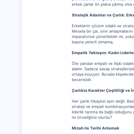
0
erkek çarlar ön plana çıkmış olsa 
Stratejik Adamlar ve Çarlık: Erk
Erkeklerin çözüm odaklı ve stratej
Mesela bir çar, sınır anlaşmalarını
imparatorluk yönetilebilir mi, yok
başına yeterli olmamış.
Empatik Yaklaşım: Kadın Liderler
Öte yandan empati ve ilişki odaklı 
alalım. Sadece savaş stratejileriyle
ortaya koyuyor. Burada klişelerd
becerisidir.
Çarlıkta Karakter Çeşitliliği ve 
Her çarlık hikayesi aynı değil. Baz
strateji ve empati kombinasyonlar
liderlik tarzına da bağlı olduğunu 
mi önceliğiniz olurdu?
Mizah ile Tarihi Anlamak