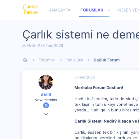
ANASAYFA
FORUMLAR
NELER YE
Çarlık sistemi ne dem
K
B
Akilli
8 Tem 2026
o
a
n
ş
Forumlar
Konu Dışı
Sağlık Forum
u
l
y
a
u
n
b
g
8 Tem 2026
a
ı
ş
ç
Merhaba Forum Dostları!
l
t
Akilli
a
a
Hadi itiraf edelim, tarih dersle
New member
t
r
tek kişinin tüm ülkeyi yönetmeye 
a
i
n
h
yanda… Hadi gelin bunu biraz miza
13 Mar 2024
i
Çarlık Sistemi Nedir? Kısaca ve 
5,044
0
Çarlık, esasen tek bir kişinin, ya
politikalarını, vergileri, orduyu 