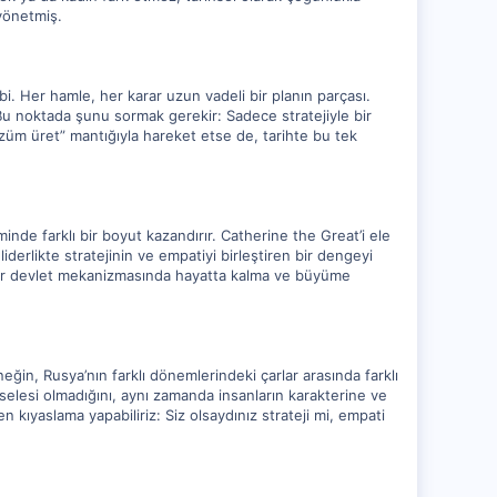
 yönetmiş.
i. Her hamle, her karar uzun vadeli bir planın parçası.
i. Bu noktada şunu sormak gerekir: Sadece stratejiyle bir
çözüm üret” mantığıyla hareket etse de, tarihte bu tek
minde farklı bir boyut kazandırır. Catherine the Great’i ele
 liderlikte stratejinin ve empatiyi birleştiren bir dengeyi
 bir devlet mekanizmasında hayatta kalma ve büyüme
rneğin, Rusya’nın farklı dönemlerindeki çarlar arasında farklı
selesi olmadığını, aynı zamanda insanların karakterine ve
n kıyaslama yapabiliriz: Siz olsaydınız strateji mi, empati