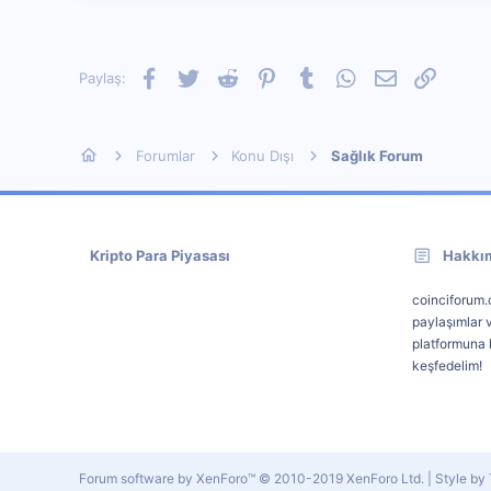
Facebook
Twitter
Reddit
Pinterest
Tumblr
WhatsApp
E-posta
Link
Paylaş:
Forumlar
Konu Dışı
Sağlık Forum
Kripto Para Piyasası
Hakkı
coinciforum.c
paylaşımlar v
platformuna k
keşfedelim!
Forum software by XenForo™
© 2010-2019 XenForo Ltd.
|
Style b