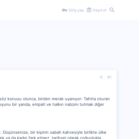
Giriş yap
Kayıt ol
#1
 söz konusu olunca, birden merak uyanıyor: Tahtta oturan
 oyunu bir yanda, empati ve halkın nabzını tutmak diğer
r. Düşünsenize, bir kişinin sabah kahvesiyle birlikte ülke
kek ya da kadın fark etmez, tarihsel olarak çoğunlukla