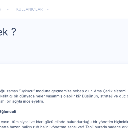
NI
KULLANICILAR
ek ?
ri çoğu zaman “uykucu” moduna geçmemize sebep olur. Ama Çarlık sistemi
kalktığı bir dünyada neler yaşanmış olabilir ki? Düşünün, strateji ve güç
hi bir açıyla inceleyelim.
Eğlenceli
ni çarın, tüm siyasi ve idari gücü elinde bulundurduğu bir yönetim biçimidi
ve hatta bazen halkın ruh halini yönetme şansı var! Tabii burada sadece er