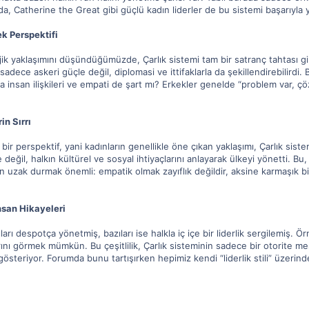
da, Catherine the Great gibi güçlü kadın liderler de bu sistemi başarıyla
ek Perspektifi
ik yaklaşımını düşündüğümüzde, Çarlık sistemi tam bir satranç tahtası gib
 sadece askeri güçle değil, diplomasi ve ittifaklarla da şekillendirebilird
sa insan ilişkileri ve empati de şart mı? Erkekler genelde “problem var, 
in Sırrı
bir perspektif, yani kadınların genellikle öne çıkan yaklaşımı, Çarlık siste
 değil, halkın kültürel ve sosyal ihtiyaçlarını anlayarak ülkeyi yönetti. Bu,
en uzak durmak önemli: empatik olmak zayıflık değildir, aksine karmaşık
İnsan Hikayeleri
ıları despotça yönetmiş, bazıları ise halkla iç içe bir liderlik sergilemiş. Ö
ını görmek mümkün. Bu çeşitlilik, Çarlık sisteminin sadece bir otorite me
gösteriyor. Forumda bunu tartışırken hepimiz kendi “liderlik stili” üzerinde