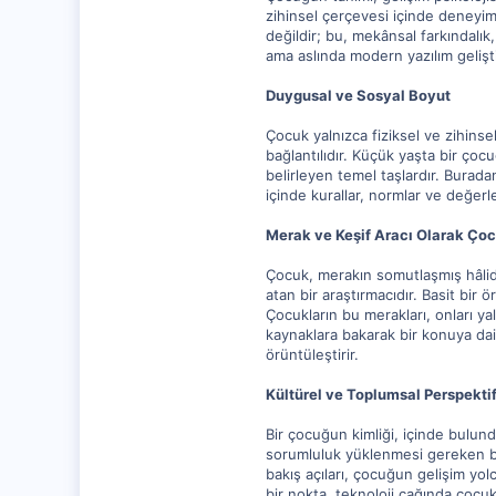
0
zihinsel çerçevesi içinde deneyiml
değildir; bu, mekânsal farkındalı
ama aslında modern yazılım gelişt
Duygusal ve Sosyal Boyut
Çocuk yalnızca fiziksel ve zihins
bağlantılıdır. Küçük yaşta bir çoc
belirleyen temel taşlardır. Burad
içinde kurallar, normlar ve değerle
Merak ve Keşif Aracı Olarak Ço
Çocuk, merakın somutlaşmış hâlidi
atan bir araştırmacıdır. Basit bir
Çocukların bu merakları, onları y
kaynaklara bakarak bir konuya dair
örüntüleştirir.
Kültürel ve Toplumsal Perspekti
Bir çocuğun kimliği, içinde bulund
sorumluluk yüklenmesi gereken bir
bakış açıları, çocuğun gelişim yol
bir nokta, teknoloji çağında çocukl