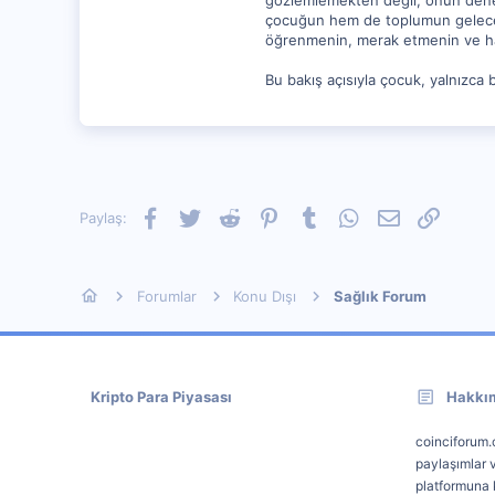
gözlemlemekten değil, onun deney
çocuğun hem de toplumun geleceğin
öğrenmenin, merak etmenin ve hay
Bu bakış açısıyla çocuk, yalnızca 
Facebook
Twitter
Reddit
Pinterest
Tumblr
WhatsApp
E-posta
Link
Paylaş:
Forumlar
Konu Dışı
Sağlık Forum
Kripto Para Piyasası
Hakkı
coinciforum.c
paylaşımlar v
platformuna k