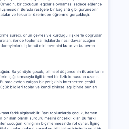
irir. Örneğin, bir çocuğun legolarla oynaması sadece eğlence
şmesidir. Burada rastgele bir bağlantı gibi görünebilir
atalar ve tekrarlar üzerinden öğrenme gerçekleşir.
ştirme süreci, onun çevresiyle kurduğu ilişkilerle doğrudan
ları, ileride toplumsal ilişkilerde nasıl davranacağını
 deneyimleridir; kendi mini evrenini kurar ve bu evren
ğıdır. Bu yönüyle çocuk, bilimsel düşüncenin ilk adımlarını
 ışığı kırmasıyla ilgili temel bir fizik konusuna uzanır.
urada evden çalışan bir yetişkinin internetten çeşitli
ük bilgileri toplar ve kendi zihinsel ağı içinde bunları
ramı farklı algılanabilir. Bazı toplumlarda çocuk, hemen
r alan olarak sürdürülmesini öncelikli kılar. Bu farklı
tiler çocuğun kimliğinin biçimlenmesinde rol oynar. İlginç
tal oyunlar, onların sosyal ve bilişsel gelişiminde yeni bir