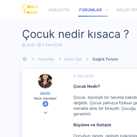
ANASAYFA
FORUMLAR
NELER YE
Çocuk nedir kısaca ?
K
B
Akilli
5 Tem 2026
o
a
n
ş
Forumlar
Konu Dışı
Sağlık Forum
u
l
y
a
u
n
b
g
5 Tem 2026
a
ı
ş
ç
Çocuk Nedir?
l
t
Akilli
a
a
Çocuk, biyolojik bir tanımla bakıl
New member
t
r
değildir. Çocuk yalnızca fiziksel 
a
i
n
h
merakla dolu bir bireydir. Çocuğ
13 Mar 2024
i
gerektirir.
5,044
Büyüme ve Gelişim
0
Çocuğun tanımı, gelişim psikolojis