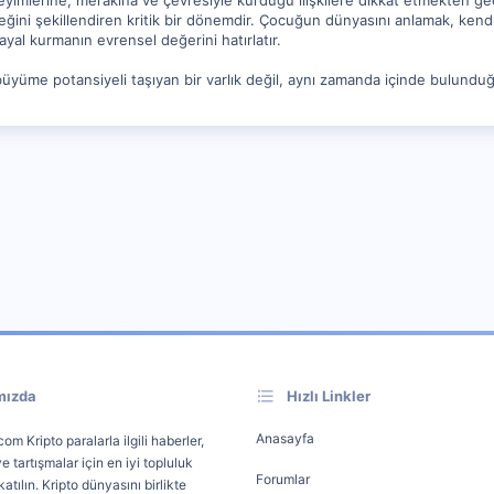
imlerine, merakına ve çevresiyle kurduğu ilişkilere dikkat etmekten ge
i şekillendiren kritik bir dönemdir. Çocuğun dünyasını anlamak, kendi dü
al kurmanın evrensel değerini hatırlatır.
büyüme potansiyeli taşıyan bir varlık değil, aynı zamanda içinde bulunduğu
mızda
Hızlı Linkler
Anasayfa
om Kripto paralarla ilgili haberler,
e tartışmalar için en iyi topluluk
Forumlar
atılın. Kripto dünyasını birlikte