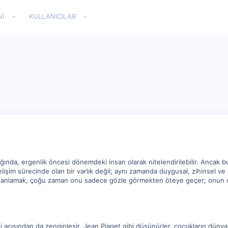
NI
KULLANICILAR
dığında, ergenlik öncesi dönemdeki insan olarak nitelendirilebilir. Ancak
gelişim sürecinde olan bir varlık değil; aynı zamanda duygusal, zihinsel ve
u anlamak, çoğu zaman onu sadece gözle görmekten öteye geçer; onun dün
i açısından da zenginleşir. Jean Piaget gibi düşünürler, çocukların dünyay