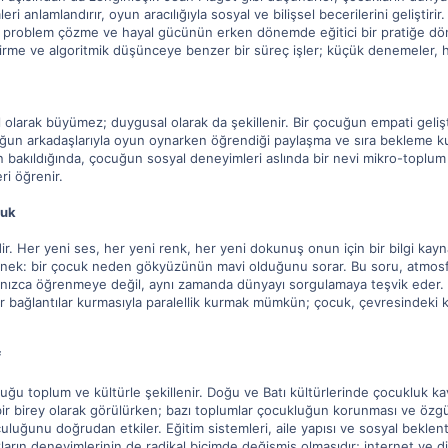
eri anlamlandırır, oyun aracılığıyla sosyal ve bilişsel becerilerini gelişt
k, problem çözme ve hayal gücünün erken dönemde eğitici bir pratiğe dönü
irme ve algoritmik düşünceye benzer bir süreç işler; küçük denemeler, h
el olarak büyümez; duygusal olarak da şekillenir. Bir çocuğun empati geli
uğun arkadaşlarıyla oyun oynarken öğrendiği paylaşma ve sıra bekleme kural
an bakıldığında, çocuğun sosyal deneyimleri aslında bir nevi mikro-toplum
ri öğrenir.
cuk
r. Her yeni ses, her yeni renk, her yeni dokunuş onun için bir bilgi kayna
 örnek: bir çocuk neden gökyüzünün mavi olduğunu sorar. Bu soru, atmosferin
alnızca öğrenmeye değil, aynı zamanda dünyayı sorgulamaya teşvik eder. B
 bağlantılar kurmasıyla paralellik kurmak mümkün; çocuk, çevresindeki küç
f
uğu toplum ve kültürle şekillenir. Doğu ve Batı kültürlerinde çocukluk kav
 birey olarak görülürken; bazı toplumlar çocukluğun korunması ve özgür bi
culuğunu doğrudan etkiler. Eğitim sistemleri, aile yapısı ve sosyal beklen
arın deneyimlerinin de radikal biçimde değişmiş olmasıdır; internet ve diji