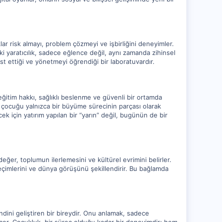
r risk almayı, problem çözmeyi ve işbirliğini deneyimler.
i yaratıcılık, sadece eğlence değil, aynı zamanda zihinsel
 ettiği ve yönetmeyi öğrendiği bir laboratuvardır.
itim hakkı, sağlıklı beslenme ve güvenli bir ortamda
, çocuğu yalnızca bir büyüme sürecinin parçası olarak
k için yatırım yapılan bir “yarın” değil, bugünün de bir
eğer, toplumun ilerlemesini ve kültürel evrimini belirler.
eçimlerini ve dünya görüşünü şekillendirir. Bu bağlamda
ndini geliştiren bir bireydir. Onu anlamak, sadece