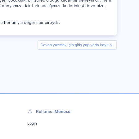
çer. Çocukluk, bir süreç olduğu kadar bir deneyimdir; hem
nyamıza dair farkındalığımızı da derinleştirir ve bize,
 her anıyla değerli bir bireydir.
Cevap yazmak için giriş yap yada kayıt ol.
Kullanıcı Menüsü
Login