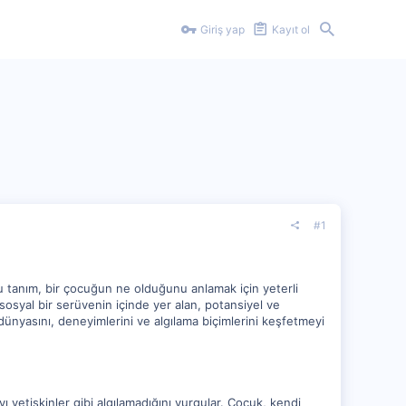
Giriş yap
Kayıt ol
#1
 bu tanım, bir çocuğun ne olduğunu anlamak için yeterli
 sosyal bir serüvenin içinde yer alan, potansiyel ve
yasını, deneyimlerini ve algılama biçimlerini keşfetmeyi
ı yetişkinler gibi algılamadığını vurgular. Çocuk, kendi