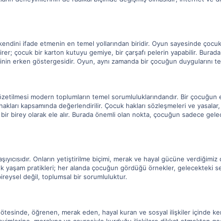
ndini ifade etmenin en temel yollarından biridir. Oyun sayesinde çocukla
er; çocuk bir karton kutuyu gemiye, bir çarşafı pelerin yapabilir. Buradak
nin erken göstergesidir. Oyun, aynı zamanda bir çocuğun duygularını test
etilmesi modern toplumların temel sorumluluklarındandır. Bir çocuğun eğ
kları kapsamında değerlendirilir. Çocuk hakları sözleşmeleri ve yasalar
bir birey olarak ele alır. Burada önemli olan nokta, çocuğun sadece gelece
yıcısıdır. Onların yetiştirilme biçimi, merak ve hayal gücüne verdiğimiz d
lük yaşam pratikleri; her alanda çocuğun gördüğü örnekler, gelecekteki s
ireysel değil, toplumsal bir sorumluluktur.
n ötesinde, öğrenen, merak eden, hayal kuran ve sosyal ilişkiler içinde ke