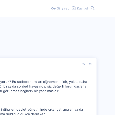
Giriş yap
Kayıt ol
#1
diyoruz? Bu sadece kuralları çiğnemek midir, yoksa daha
ığı biraz da sohbet havasında, siz değerli forumdaşlarla
an görünmez bağların bir yansımasıdır.
 intihaller, devlet yönetiminde çıkar çatışmaları ya da
lama geldiği oldukça değişken.