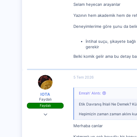
184
Selam heyecan arayanlar
0
Yazının hem akademik hem de re
0
Deneyimlerime göre şunu da belirt
İntihal suçu, şikayete bağl
gerekir
Belki komik gelir ama bu detay ba
5 Tem 2026
Emrah' Alıntı:
IOTA
Faydalı
Etik Davranış İhlali Ne Demek? Kür
Faydalı
28 Ağu 2023
Hepimizin zaman zaman aklını kurca
140
Merhaba canlar
0
Katmanlı ve çok boyutlu bir kon