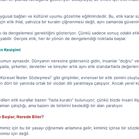
, duygusal bağları ve kültürel uyumu gözetme eğilimindedir. Bu, etik kara
ın için etik ihlal, yalnızca bir kuralın çiğnenmesi değil, aynı zamanda güv
ı da dengelemesi gerektiğini gösteriyor. Çünkü sadece sonuç odaklı etik anl
yabilir. Gerçek etik, her iki yönün de dengelendiği noktada başlar.
in Kesişimi
toplumun aynasıdır. Dünyanın neresine giderseniz gidin, insanlar “doğru” v
da, şirketler, devletler ve bireyler artık aynı etik standartlarla değerlend
“Küresel İlkeler Sözleşmesi” gibi girişimler, evrensel bir etik zemini oluştu
n dört bir yanında ortak bir vicdan dili yaratmaya çalışıyor. Ancak yerel kü
dilen etik kurallar bazen “fazla kuralcı” bulunuyor; çünkü bizde insani ili
man çatıştığı, ama bazen de birbirini beslediği bir alan yaratıyor.
 Başlar, Nerede Biter?
kimimiz için bu bir yasayı çiğnemek anlamına gelir; kimimiz içinse bir sözd
kimisi için değil.