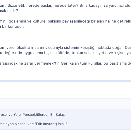
um: Sizce etik nerede başlar, nerede biter? Bir arkadaşınıza yardımcı olu
lmak mıdır?
ini, gözlemini ve kültürel bakışını paylaşabileceği bir alan haline getire
 bir konudur.
 hem yerel ölçekte insanın vicdanıyla sistemin kesiştiği noktada doğar. Dü
 değerlerin uygulanma biçimi kültürle, toplumsal cinsiyetle ve kişisel ya
arşısındakine zarar vermemek”tir. Geri kalan tüm kurallar, bu basit ama d
esel ve Yerel Perspektiflerden Bir Bakış
layan bir soru var: "Etik davranış ihlali"