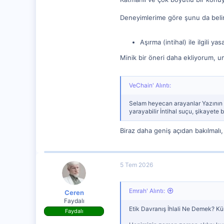
0
Deneyimlerime göre şunu da belirt
Aşırma (intihal) ile ilgili ya
Minik bir öneri daha ekliyorum, 
VeChain' Alıntı:
Selam heyecan arayanlar Yazının 
yarayabilir İntihal suçu, şikayete b
Biraz daha geniş açıdan bakılmalı,
5 Tem 2026
Emrah' Alıntı:
Ceren
Faydalı
Etik Davranış İhlali Ne Demek? Kür
Faydalı
28 Ağu 2023