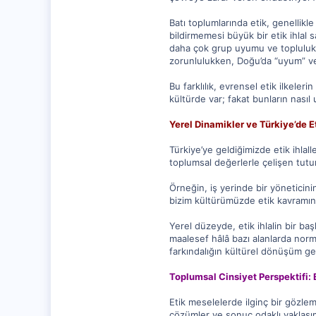
0
Batı toplumlarında etik, genellikle
bildirmemesi büyük bir etik ihlal 
daha çok grup uyumu ve topluluk bü
zorunlulukken, Doğu’da “uyum” ve
Bu farklılık, evrensel etik ilkele
kültürde var; fakat bunların nasıl 
Yerel Dinamikler ve Türkiye’de Et
Türkiye’ye geldiğimizde etik ihlall
toplumsal değerlerle çelişen tutum
Örneğin, iş yerinde bir yöneticini
bizim kültürümüzde etik kavramının
Yerel düzeyde, etik ihlalin bir baş
maalesef hâlâ bazı alanlarda norma
farkındalığın kültürel dönüşüm geç
Toplumsal Cinsiyet Perspektifi: 
Etik meselelerde ilginç bir gözlem, 
çözümler ve sonuç odaklı yaklaşımla