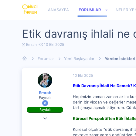
ANASAYFA
FORUMLAR
NELER YE
Etik davranış ihlali n
K
B
Emrah
10 Eki 2025
o
a
n
ş
Forumlar
Yeni Başlayanlar
Yardım İstekleri
u
l
y
a
u
n
b
g
10 Eki 2025
a
ı
ş
ç
Etik Davranış İhlali Ne Demek? K
l
t
Emrah
a
a
Hepimizin zaman zaman aklını kurc
Faydalı
t
r
derin bir vicdan ve değerler mesel
a
i
n
h
tartışmaya açmak istiyorum. Çünkü
Faydalı
i
28 Ağu 2023
Küresel Perspektiften Etik İhlall
692
Küresel ölçekte “etik davranış ihla
çevreye zarar veren endüstriyel fa
0