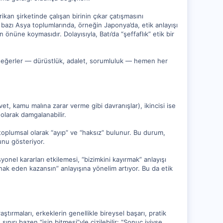
ikan şirketinde çalışan birinin çıkar çatışmasını
 bazı Asya toplumlarında, örneğin Japonya’da, etik anlayışı
önüne koymasıdır. Dolayısıyla, Batı’da “şeffaflık” etik bir
sel değerler — dürüstlük, adalet, sorumluluk — hemen her
şvet, kamu malına zarar verme gibi davranışlar), ikincisi ise
 olarak damgalanabilir.
a toplumsal olarak “ayıp” ve “haksız” bulunur. Bu durum,
unu gösteriyor.
syonel kararları etkilemesi, “bizimkini kayırmak” anlayışı
“hak eden kazansın” anlayışına yönelim artıyor. Bu da etik
raştırmaları, erkeklerin genellikle bireysel başarı, pratik
ınırı bazen “işin bitmesi”yle çizilebilir: “Sonuç iyiyse,