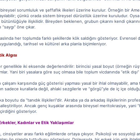
 bireysel sorumluluk ve şeffaflık ilkeleri üzerine kurulur. Örneğin bir Amer
sayılabilir; çünkü orada sistem bireysel dürüstlük üzerine kuruludur. Oysa
tünlüğüyle ilişkilidir. Bireyden beklenen, grubun çıkarını kendi çıkarının 
 “saygı” öne çıkar.
rin aslında her toplumda farklı şekillerde kök saldığını gösteriyor. Evren
uygulandığı, tarihsel ve kültürel arka planla biçimleniyor.
ik Algısı
er genellikle iki eksende değerlendirilir: birincisi yasal boyut (örneğin rü
lar. Yani biri yasalara göre suç olmasa bile toplum vicdanında “etik dışı”
n çalışanı karşısında güç gösterisi yapması yasal bir ihlal olmayabilir, am
 sadece kurallarla değil, ahlaki sezgilerle ve “görgü”yle de iç içe olduğ
ka boyutu da “tanıdık ilişkileri”dir. Akraba ya da arkadaş ilişkilerinin profe
lleştiriliyor. Ancak genç kuşaklar arasında bireysel meritokrasiye, yani 
irdiğini gösteriyor.
Erkekler, Kadınlar ve Etik Yaklaşımlar
cinsiyetler arası farklı eğilimlerde ortaya çıkıyor. Psikoloji ve sosyoloji a
rı ön planda tuttuğunu gösteriyor. Dolayısıyla, bir erkek için etik ihlalin s