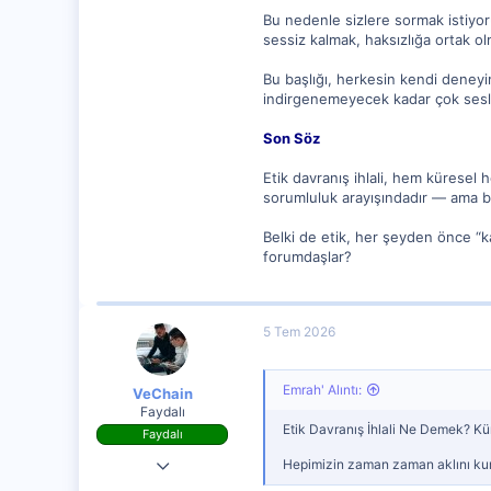
Bu nedenle sizlere sormak istiyor
sessiz kalmak, haksızlığa ortak o
Bu başlığı, herkesin kendi deneyim
indirgenemeyecek kadar çok sesli
Son Söz
Etik davranış ihlali, hem küresel
sorumluluk arayışındadır — ama bu
Belki de etik, her şeyden önce “k
forumdaşlar?
5 Tem 2026
Emrah' Alıntı:
VeChain
Faydalı
Etik Davranış İhlali Ne Demek? Kür
Faydalı
28 Ağu 2023
Hepimizin zaman zaman aklını kurca