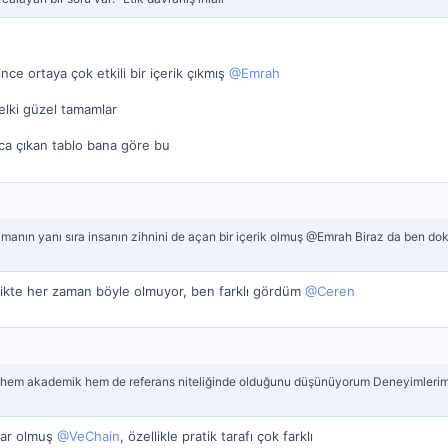
ince ortaya çok etkili bir içerik çıkmış
@Emrah
lki güzel tamamlar
ca çıkan tablo bana göre bu
olmanın yanı sıra insanın zihnini de açan bir içerik olmuş @Emrah Biraz da ben d
ikte her zaman böyle olmuyor, ben farklı gördüm
@Ceren
hem akademik hem de referans niteliğinde olduğunu düşünüyorum Deneyimlerime g
mlar olmuş
@VeChain
, özellikle pratik tarafı çok farklı