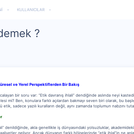
NI
KULLANICILAR
e demek ?
üresel ve Yerel Perspektiflerden Bir Bakış
alayan bir soru var: “Etik davranış ihlali” dendiğinde aslında neyi kaste
esi mi? Ben, konulara farklı açılardan bakmayı seven biri olarak, bu başl
 etik, sadece yazılı kuralların değil, aynı zamanda toplumun nabzını tut
er
li” denildiğinde, akla genellikle iş dünyasındaki yolsuzluklar, akademideki
aliyetler geliyor. Ancak dünyanın farklı bölgelerinde “etik ihlal”in ne an