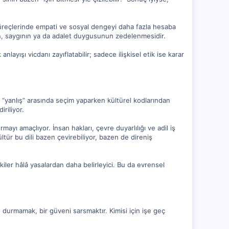
r süreçlerinde empati ve sosyal dengeyi daha fazla hesaba
enin, saygının ya da adalet duygusunun zedelenmesidir.
ayışı vicdanı zayıflatabilir; sadece ilişkisel etik ise karar
e “yanlış” arasında seçim yaparken kültürel kodlarından
iriliyor.
rmayı amaçlıyor. İnsan hakları, çevre duyarlılığı ve adil iş
ltür bu dili bazen çevirebiliyor, bazen de direniş
şkiler hâlâ yasalardan daha belirleyici. Bu da evrensel
e durmamak, bir güveni sarsmaktır. Kimisi için işe geç