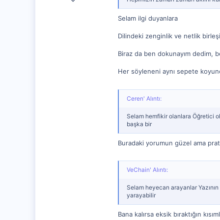
148
Selam ilgi duyanlara
0
Dilindeki zenginlik ve netlik birleş
0
Biraz da ben dokunayım dedim, be
Her söyleneni aynı sepete koyun
Ceren' Alıntı:
Selam hemfikir olanlara Öğretici 
başka bir
Buradaki yorumun güzel ama prat
VeChain' Alıntı:
Selam heyecan arayanlar Yazının 
yarayabilir
Bana kalırsa eksik bıraktığın kısı