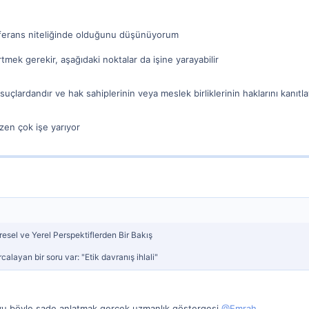
ferans niteliğinde olduğunu düşünüyorum
mek gerekir, aşağıdaki noktalar da işine yarayabilir
ı suçlardandır ve hak sahiplerinin veya meslek birliklerinin haklarını kanı
zen çok işe yarıyor
esel ve Yerel Perspektiflerden Bir Bakış
layan bir soru var: "Etik davranış ihlali"
uyu böyle sade anlatmak gerçek uzmanlık göstergesi
@Emrah