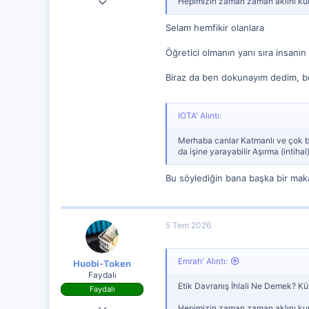
Hepimizin zaman zaman aklını kurca
3,520
Selam hemfikir olanlara
0
Öğretici olmanın yanı sıra insanın
0
Biraz da ben dokunayım dedim, be
IOTA' Alıntı:
Merhaba canlar Katmanlı ve çok b
da işine yarayabilir Aşırma (intihal) i
Bu söylediğin bana başka bir makal
5 Tem 2026
Emrah' Alıntı:
Huobi-Token
Faydalı
Etik Davranış İhlali Ne Demek? Kür
Faydalı
28 Ağu 2023
Hepimizin zaman zaman aklını kurca