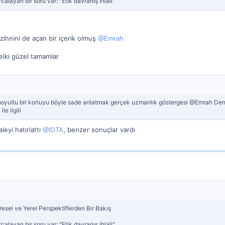
layan bir soru var: "Etik davranış ihlali"
 zihnini de açan bir içerik olmuş
@Emrah
lki güzel tamamlar
oyutlu bir konuyu böyle sade anlatmak gerçek uzmanlık göstergesi @Emrah Deney
le ilgili
eyi hatırlattı
@IOTA
, benzer sonuçlar vardı
esel ve Yerel Perspektiflerden Bir Bakış
layan bir soru var: "Etik davranış ihlali"