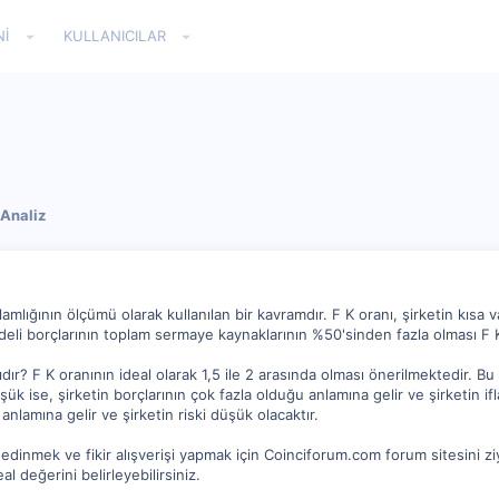
NI
KULLANICILAR
Analiz
ğlamlığının ölçümü olarak kullanılan bir kavramdır. F K oranı, şirketin kısa
vadeli borçlarının toplam sermaye kaynaklarının %50'sinden fazla olması F 
dır? F K oranının ideal olarak 1,5 ile 2 arasında olması önerilmektedir. Bu 
şük ise, şirketin borçlarının çok fazla olduğu anlamına gelir ve şirketin if
anlamına gelir ve şirketin riski düşük olacaktır.
edinmek ve fikir alışverişi yapmak için Coinciforum.com forum sitesini ziya
eal değerini belirleyebilirsiniz.