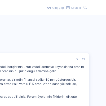
Giriş yap
Kayıt ol
#1
 vadeli borçlarının uzun vadeli sermaye kaynaklarına oranını
K oranının düşük olduğu anlamına gelir.
oranlar, şirketin finansal sağlamlığının göstergesidir.
las etme riski vardır. F K oranı 2'den daha yüksek ise,
ret edebilirsiniz. Forum üyelerinin fikirlerini dikkate