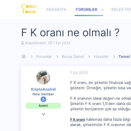
ANASAYFA
FORUMLAR
NELER YE
F K oranı ne olmalı ?
K
B
KriptoAnalist
7 Eyl 2023
o
a
n
ş
Forumlar
Borsa Genel
Hisseler
Temel 
u
l
y
a
u
n
b
g
7 Eyl 2023
a
ı
ş
ç
F K oranı, bir şirketin finansal sa
l
t
gösterir. Örneğin, şirketin kısa 
KriptoAnalist
a
a
New member
t
r
F K oranının ideal değeri ne olmalı
a
i
n
h
Şirketin F K oranı 1,5'den daha dü
Acemi
i
şirketin borçlarının çok az olduğu 
28 Ağu 2023
hakkında daha fazla bilgi 
F K oranı
133
alarak, şirketinizin F K oranının id
0