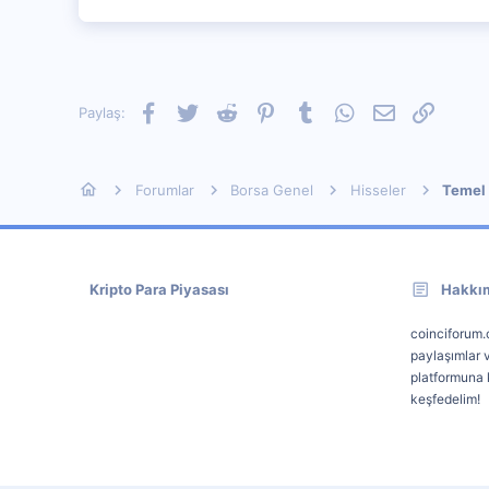
0
Facebook
Twitter
Reddit
Pinterest
Tumblr
WhatsApp
E-posta
Link
Paylaş:
Forumlar
Borsa Genel
Hisseler
Temel 
Kripto Para Piyasası
Hakkı
coinciforum.c
paylaşımlar v
platformuna k
keşfedelim!