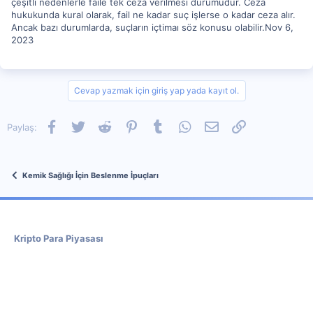
çeşitli nedenlerle faile tek ceza verilmesi durumudur. Ceza
hukukunda kural olarak, fail ne kadar suç işlerse o kadar ceza alır.
Ancak bazı durumlarda, suçların içtimaı söz konusu olabilir.Nov 6,
2023
Cevap yazmak için giriş yap yada kayıt ol.
Facebook
Twitter
Reddit
Pinterest
Tumblr
WhatsApp
E-posta
Link
Paylaş:
Kemik Sağlığı İçin Beslenme İpuçları
Kripto Para Piyasası