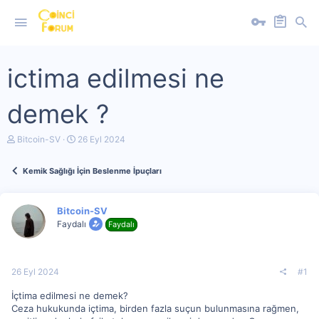
ictima edilmesi ne
demek ?
K
B
Bitcoin-SV
26 Eyl 2024
o
a
n
ş
Kemik Sağlığı İçin Beslenme İpuçları
u
l
y
a
u
n
b
g
Bitcoin-SV
a
ı
Faydalı
Faydalı
ş
ç
l
t
a
a
t
r
26 Eyl 2024
#1
a
i
n
h
İçtima edilmesi ne demek?
i
Ceza hukukunda içtima, birden fazla suçun bulunmasına rağmen,