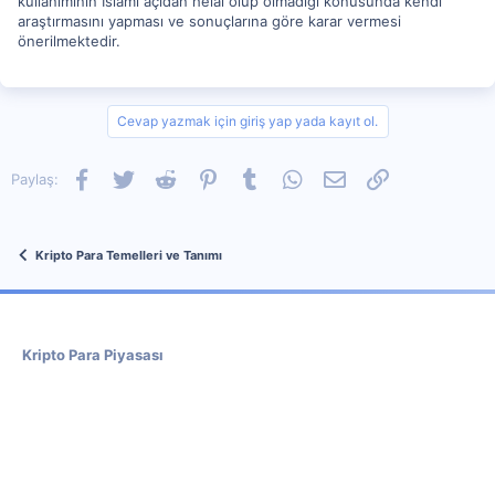
kullanımının İslami açıdan helal olup olmadığı konusunda kendi
araştırmasını yapması ve sonuçlarına göre karar vermesi
önerilmektedir.
Cevap yazmak için giriş yap yada kayıt ol.
Facebook
Twitter
Reddit
Pinterest
Tumblr
WhatsApp
E-posta
Link
Paylaş:
Kripto Para Temelleri ve Tanımı
Kripto Para Piyasası