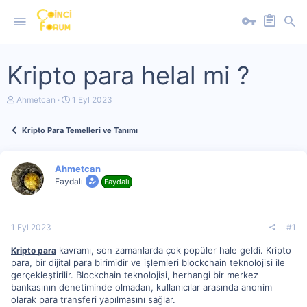
Kripto para helal mi ?
K
B
Ahmetcan
1 Eyl 2023
o
a
n
ş
Kripto Para Temelleri ve Tanımı
u
l
y
a
u
n
b
g
Ahmetcan
a
ı
Faydalı
Faydalı
ş
ç
l
t
a
a
t
r
1 Eyl 2023
#1
a
i
n
h
kavramı, son zamanlarda çok popüler hale geldi. Kripto
Kripto para
i
para, bir dijital para birimidir ve işlemleri blockchain teknolojisi ile
gerçekleştirilir. Blockchain teknolojisi, herhangi bir merkez
bankasının denetiminde olmadan, kullanıcılar arasında anonim
olarak para transferi yapılmasını sağlar.