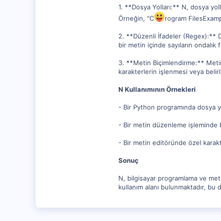
0
1. **Dosya Yolları:** N, dosya yoll
Örneğin, "C
rogram FilesExample
2. **Düzenli İfadeler (Regex):** 
bir metin içinde sayıların ondalık
3. **Metin Biçimlendirme:** Metin
karakterlerin işlenmesi veya belirli
N Kullanımının Örnekleri
- Bir Python programında dosya y
- Bir metin düzenleme işleminde b
- Bir metin editöründe özel karakte
Sonuç
N, bilgisayar programlama ve metin
kullanım alanı bulunmaktadır, bu d