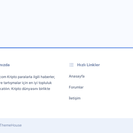
mızda
Hızlı Linkler
Anasayfa
om Kripto paralarla ilgili haberler,
e tartışmalar için en iyi topluluk
Forumlar
atılın. Kripto dünyasını birlikte
İletişim
y ThemeHouse