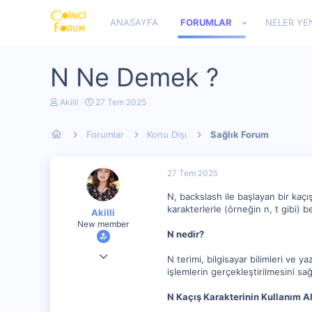
ANASAYFA
FORUMLAR
NELER YE
N Ne Demek ?
K
B
Akilli
27 Tem 2025
o
a
n
ş
Forumlar
Konu Dışı
Sağlık Forum
u
l
y
a
u
n
b
g
27 Tem 2025
a
ı
ş
ç
N, backslash ile başlayan bir kaçı
l
t
karakterlerle (örneğin n, t gibi) be
Akilli
a
a
New member
t
r
N nedir?
a
i
n
h
13 Mar 2024
i
N terimi, bilgisayar bilimleri ve ya
işlemlerin gerçekleştirilmesini sağ
5,044
0
N Kaçış Karakterinin Kullanım Al