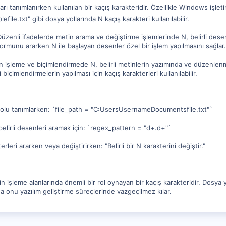
arı tanımlanırken kullanılan bir kaçış karakteridir. Özellikle Windows işle
file.txt" gibi dosya yollarında N kaçış karakteri kullanılabilir.
Düzenli ifadelerde metin arama ve değiştirme işlemlerinde N, belirli dese
 formunu ararken N ile başlayan desenler özel bir işlem yapılmasını sağlar.
 işleme ve biçimlendirmede N, belirli metinlerin yazımında ve düzenlenme
 biçimlendirmelerin yapılması için kaçış karakterleri kullanılabilir.
olu tanımlarken: `file_path = "C:UsersUsernameDocumentsfile.txt"`
elirli desenleri aramak için: `regex_pattern = "d+.d+"`
rleri ararken veya değiştirirken: "Belirli bir N karakterini değiştir."
 işleme alanlarında önemli bir rol oynayan bir kaçış karakteridir. Dosya 
a onu yazılım geliştirme süreçlerinde vazgeçilmez kılar.