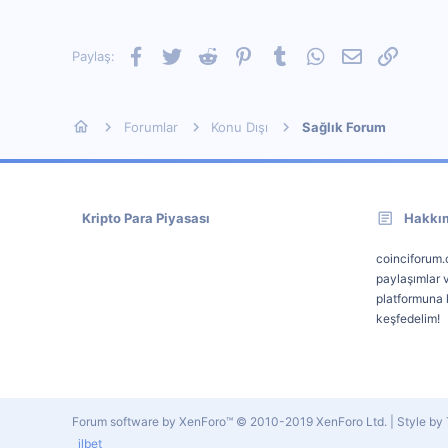
Facebook
Twitter
Reddit
Pinterest
Tumblr
WhatsApp
E-posta
Link
Paylaş:
Forumlar
Konu Dışı
Sağlık Forum
Kripto Para Piyasası
Hakkı
coinciforum.c
paylaşımlar v
platformuna k
keşfedelim!
Forum software by XenForo™
© 2010-2019 XenForo Ltd.
|
Style b
ilbet