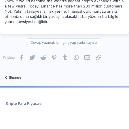
know it would become the world's largest crypto exchange within
a few years. Today, Binance has more than 230 million customers.
Not: Yatırım tavsiyesi almak yerine, finansal durumunuzu analiz
etmeniz daha sağlıklı bir yaklaşım olacaktır; bu yüzden bu bilgiler
yatırım tavsiyesi değildir.
Cevap yazmak için giriş yap yada kayıt ol.
Facebook
Twitter
Reddit
Pinterest
Tumblr
WhatsApp
E-posta
Link
Paylaş:
Binance
Kripto Para Piyasası