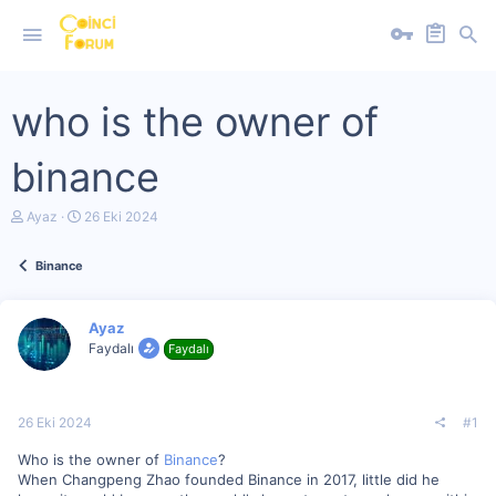
who is the owner of
binance
K
B
Ayaz
26 Eki 2024
o
a
n
ş
Binance
u
l
y
a
u
n
b
g
Ayaz
a
ı
Faydalı
Faydalı
ş
ç
l
t
a
a
t
r
26 Eki 2024
#1
a
i
n
h
Who is the owner of
Binance
?
i
When Changpeng Zhao founded Binance in 2017, little did he