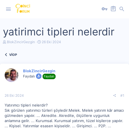
yatirimci tipleri nelerdir
K
B
BlokZincirGezgin
26 Eki 2024
o
a
n
ş
VİOP
u
l
y
a
u
n
b
g
BlokZincirGezgin
a
ı
Faydalı
Faydalı
ş
ç
l
t
a
a
t
r
26 Eki 2024
#1
a
i
n
h
Yatırımcı tipleri nelerdir?
i
Sık görülen yatırımcı türleri şöyledir:Melek. Melek yatırım kâr amacı
gütmeden yapılır. ... Akredite. Akredite, ölçütlere uygunluk
anlamına gelir. ... Kurumsal. Kurumsal yatırım, tüzel kişilerce yapılır.
... Kişisel. Yatırımlar esasen kişiseldir. ... Girişimci. ... P2P. ...