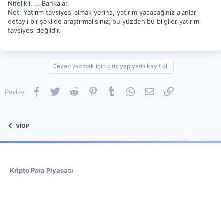
Nitelikli. ... Bankalar.
Not: Yatırım tavsiyesi almak yerine, yatırım yapacağınız alanları
detaylı bir şekilde araştırmalısınız; bu yüzden bu bilgiler yatırım
tavsiyesi değildir.
Cevap yazmak için giriş yap yada kayıt ol.
Facebook
Twitter
Reddit
Pinterest
Tumblr
WhatsApp
E-posta
Link
Paylaş:
VİOP
Kripto Para Piyasası