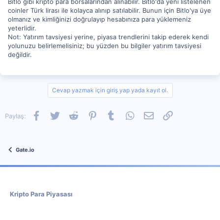
Bitlo gibi kripto para borsalarından alınabilir. Bitlo'da yeni listelenen
coinler Türk lirası ile kolayca alınıp satılabilir. Bunun için Bitlo'ya üye
olmanız ve kimliğinizi doğrulayıp hesabınıza para yüklemeniz
yeterlidir.
Not: Yatırım tavsiyesi yerine, piyasa trendlerini takip ederek kendi
yolunuzu belirlemelisiniz; bu yüzden bu bilgiler yatırım tavsiyesi
değildir.
Cevap yazmak için giriş yap yada kayıt ol.
Facebook
Twitter
Reddit
Pinterest
Tumblr
WhatsApp
E-posta
Link
Paylaş:
Gate.io
Kripto Para Piyasası