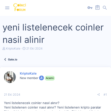
yeni listelenecek coinler
nasil alinir
K
B
KriptoKale
21 Eki 2024
o
a
n
ş
Gate.io
u
l
y
a
u
n
b
g
KriptoKale
a
ı
New member
Acemi
ş
ç
l
t
a
a
t
r
21 Eki 2024
#1
a
i
n
h
Yeni listelenecek coinler nasıl alınır?
i
Yeni listelenen coinler nasıl alınır? Yeni listelenen kripto paralar