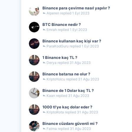
Binance para çevirme nasıl yapılır ?
Alperen
1 Eyl 2023
BTC Binance nedir ?
Emrah
1 Eyl 2023
Binance kullanan kaç kişi var ?
ParaKodGuru
1 Eyl 2023
1 Binance kaç TL ?
Derya
31 Ağu 2023
Binance batarsa ne olur ?
KriptoYolcu
31 Ağu 2023
Binance de 1 Dolar kaç TL ?
Kaan
31 Ağu 2023
1000 tl'ye kaç dolar eder ?
KriptoRota
31 Ağu 2023
Binance cüzdanı güvenli mi ?
Fatma
31 Ağu 2023