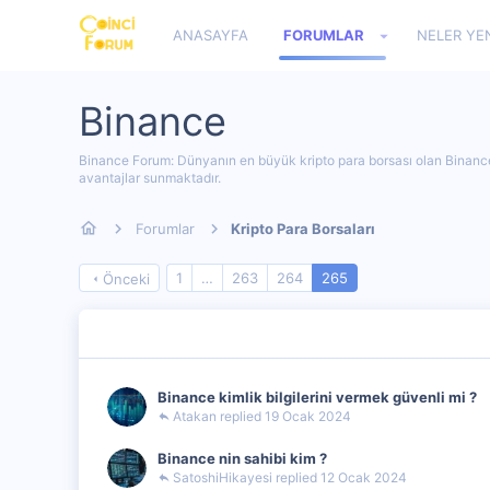
ANASAYFA
FORUMLAR
NELER YE
Binance
Binance Forum: Dünyanın en büyük kripto para borsası olan Binance, ge
avantajlar sunmaktadır.
Forumlar
Kripto Para Borsaları
1
…
263
264
265
Önceki
Binance kimlik bilgilerini vermek güvenli mi ?
Atakan
19 Ocak 2024
Binance nin sahibi kim ?
SatoshiHikayesi
12 Ocak 2024