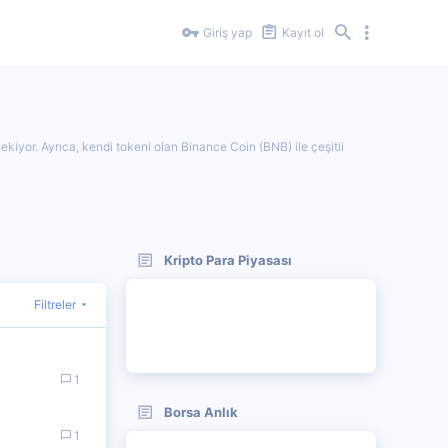
Giriş yap
Kayıt ol
ekiyor. Ayrıca, kendi tokeni olan Binance Coin (BNB) ile çeşitli
Kripto Para Piyasası
Filtreler
1
Borsa Anlık
1