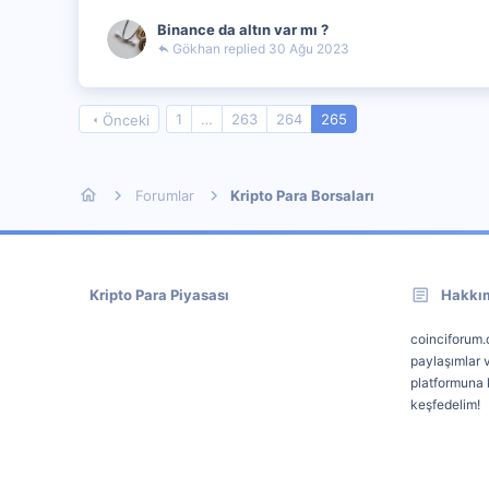
Binance da altın var mı ?
Gökhan
30 Ağu 2023
1
…
263
264
265
Önceki
Forumlar
Kripto Para Borsaları
Kripto Para Piyasası
Hakkı
coinciforum.c
paylaşımlar v
platformuna k
keşfedelim!