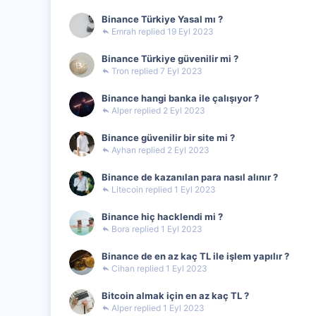
Binance Türkiye Yasal mı ?
Emrah
19 Eyl 2023
Binance Türkiye güvenilir mi ?
Tron
7 Eyl 2023
Binance hangi banka ile çalışıyor ?
Alper
2 Eyl 2023
Binance güvenilir bir site mi ?
Ayhan
2 Eyl 2023
Binance de kazanılan para nasıl alınır ?
Litecoin
1 Eyl 2023
Binance hiç hacklendi mi ?
Bora
1 Eyl 2023
Binance de en az kaç TL ile işlem yapılır ?
Cihan
1 Eyl 2023
Bitcoin almak için en az kaç TL ?
Alper
1 Eyl 2023