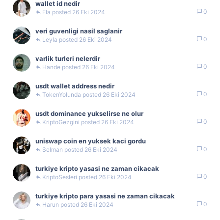
wallet id nedir
0
Ela
26 Eki 2024
veri guvenligi nasil saglanir
0
Leyla
26 Eki 2024
varlik turleri nelerdir
0
Hande
26 Eki 2024
usdt wallet address nedir
0
TokenYolunda
26 Eki 2024
usdt dominance yukselirse ne olur
0
KriptoGezgini
26 Eki 2024
uniswap coin en yuksek kaci gordu
0
Selman
26 Eki 2024
turkiye kripto yasasi ne zaman cikacak
0
KriptoSesleri
26 Eki 2024
turkiye kripto para yasasi ne zaman cikacak
0
Harun
26 Eki 2024