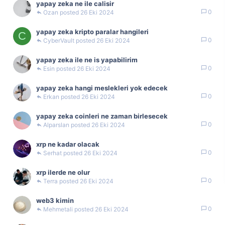
yapay zeka ne ile calisir
0
Ozan
26 Eki 2024
yapay zeka kripto paralar hangileri
C
0
CyberVault
26 Eki 2024
yapay zeka ile ne is yapabilirim
0
Esin
26 Eki 2024
yapay zeka hangi meslekleri yok edecek
0
Erkan
26 Eki 2024
yapay zeka coinleri ne zaman birlesecek
0
Alparslan
26 Eki 2024
xrp ne kadar olacak
0
Serhat
26 Eki 2024
xrp ilerde ne olur
0
Terra
26 Eki 2024
web3 kimin
0
Mehmetali
26 Eki 2024