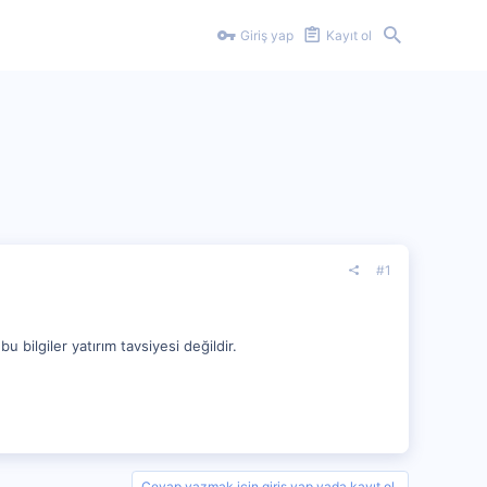
Giriş yap
Kayıt ol
#1
 bilgiler yatırım tavsiyesi değildir.
Cevap yazmak için giriş yap yada kayıt ol.