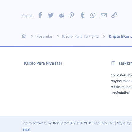
0
Facebook
Twitter
Reddit
Pinterest
Tumblr
WhatsApp
E-posta
Link
Paylaş:
Forumlar
Kripto Para Tartışma
Kripto Ekon
Kripto Para Piyasası
Hakkı
coinciforum.c
paylaşımlar v
platformuna k
keşfedelim!
Forum software by XenForo™
© 2010-2019 XenForo Ltd.
|
Style b
ilbet