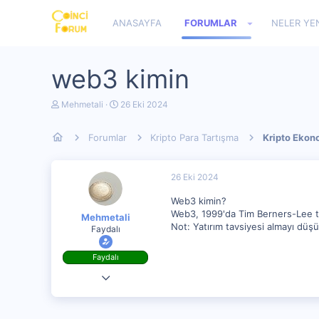
ANASAYFA
FORUMLAR
NELER YE
web3 kimin
K
B
Mehmetali
26 Eki 2024
o
a
n
ş
Forumlar
Kripto Para Tartışma
Kripto Ekon
u
l
y
a
u
n
b
g
26 Eki 2024
a
ı
ş
ç
Web3 kimin?
l
t
Web3, 1999'da Tim Berners-Lee ta
Mehmetali
a
a
Not: Yatırım tavsiyesi almayı düşü
Faydalı
t
r
a
i
n
h
Faydalı
i
28 Ağu 2023
145
0