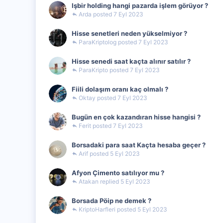
Işbir holding hangi pazarda işlem görüyor ?
Arda
7 Eyl 2023
Hisse senetleri neden yükselmiyor ?
ParaKriptolog
7 Eyl 2023
Hisse senedi saat kaçta alınır satılır ?
ParaKripto
7 Eyl 2023
Fiili dolaşım oranı kaç olmalı ?
Oktay
7 Eyl 2023
Bugün en çok kazandıran hisse hangisi ?
Ferit
7 Eyl 2023
Borsadaki para saat Kaçta hesaba geçer ?
Arif
5 Eyl 2023
Afyon Çimento satılıyor mu ?
Atakan
5 Eyl 2023
Borsada Pöip ne demek ?
KriptoHarfleri
5 Eyl 2023