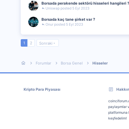
Borsada perakende sektörü hisseleri hangileri 
Uniswap
5 Eyl 2023
Borsada kaç tane şirket var ?
Onur
5 Eyl 2023
1
2
Sonraki
Forumlar
Borsa Genel
Hisseler
Kripto Para Piyasası
Hakkı
coinciforum.c
paylaşımlar v
platformuna k
keşfedelim!