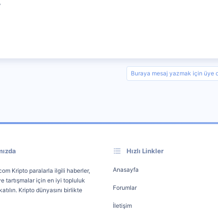
?
Buraya mesaj yazmak için üye ol
mızda
Hızlı Linkler
Anasayfa
om Kripto paralarla ilgili haberler,
e tartışmalar için en iyi topluluk
Forumlar
atılın. Kripto dünyasını birlikte
İletişim