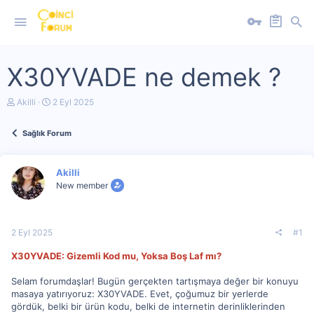
X30YVADE ne demek ?
K
B
Akilli
2 Eyl 2025
o
a
n
ş
Sağlık Forum
u
l
y
a
u
n
b
g
Akilli
a
ı
New member
ş
ç
l
t
a
a
t
r
2 Eyl 2025
#1
a
i
n
h
X30YVADE: Gizemli Kod mu, Yoksa Boş Laf mı?
i
Selam forumdaşlar! Bugün gerçekten tartışmaya değer bir konuyu
masaya yatırıyoruz: X30YVADE. Evet, çoğumuz bir yerlerde
gördük, belki bir ürün kodu, belki de internetin derinliklerinden