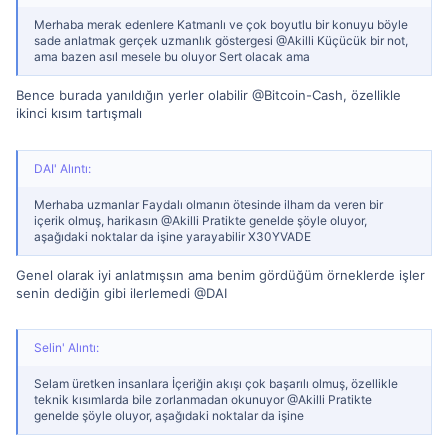
Merhaba merak edenlere Katmanlı ve çok boyutlu bir konuyu böyle
sade anlatmak gerçek uzmanlık göstergesi @Akilli Küçücük bir not,
ama bazen asıl mesele bu oluyor Sert olacak ama
Bence burada yanıldığın yerler olabilir @Bitcoin-Cash, özellikle
ikinci kısım tartışmalı
DAI' Alıntı:
Merhaba uzmanlar Faydalı olmanın ötesinde ilham da veren bir
içerik olmuş, harikasın @Akilli Pratikte genelde şöyle oluyor,
aşağıdaki noktalar da işine yarayabilir X30YVADE
Genel olarak iyi anlatmışsın ama benim gördüğüm örneklerde işler
senin dediğin gibi ilerlemedi @DAI
Selin' Alıntı:
Selam üretken insanlara İçeriğin akışı çok başarılı olmuş, özellikle
teknik kısımlarda bile zorlanmadan okunuyor @Akilli Pratikte
genelde şöyle oluyor, aşağıdaki noktalar da işine