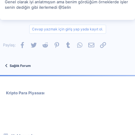
Genel olarak iyi anlatmışsın ama benim gördüğüm örneklerde işler
senin dediğin gibi ilerlemedi @Selin
Cevap yazmak için giriş yap yada kayıt ol.
Facebook
Twitter
Reddit
Pinterest
Tumblr
WhatsApp
E-posta
Link
Paylaş:
Sağlık Forum
Kripto Para Piyasası