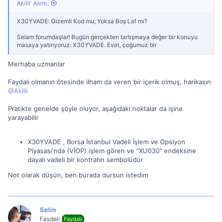
Akilli' Alıntı:
X30YVADE: Gizemli Kod mu, Yoksa Boş Laf mı?
Selam forumdaşlar! Bugün gerçekten tartışmaya değer bir konuyu
masaya yatırıyoruz: X30YVADE. Evet, çoğumuz bir
Merhaba uzmanlar
Faydalı olmanın ötesinde ilham da veren bir içerik olmuş, harikasın
@Akilli
Pratikte genelde şöyle oluyor, aşağıdaki noktalar da işine
yarayabilir
X30YVADE , Borsa İstanbul Vadeli İşlem ve Opsiyon
Piyasası'nda (VİOP) işlem gören ve "XU030" endeksine
dayalı vadeli bir kontratın sembolüdür
Not olarak düşün, ben burada dursun istedim
Selin
Faydalı
Faydalı