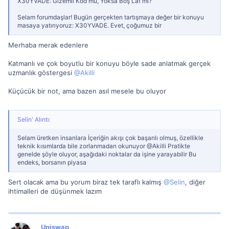
X30YVADE: Gizemli Kod mu, Yoksa Boş Laf mı?
Selam forumdaşlar! Bugün gerçekten tartışmaya değer bir konuyu
masaya yatırıyoruz: X30YVADE. Evet, çoğumuz bir
Merhaba merak edenlere
Katmanlı ve çok boyutlu bir konuyu böyle sade anlatmak gerçek
uzmanlık göstergesi
@Akilli
Küçücük bir not, ama bazen asıl mesele bu oluyor
Selin' Alıntı:
Selam üretken insanlara İçeriğin akışı çok başarılı olmuş, özellikle
teknik kısımlarda bile zorlanmadan okunuyor @Akilli Pratikte
genelde şöyle oluyor, aşağıdaki noktalar da işine yarayabilir Bu
endeks, borsanın piyasa
Sert olacak ama bu yorum biraz tek taraflı kalmış
@Selin
, diğer
ihtimalleri de düşünmek lazım
Uniswap