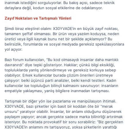
inanmak istediğini sorguluyorlar. Bu bakış açısı, sadece teknik
detaylara değil, kodun sosyal etkilerine de odaklanıyor.
Zayıf Noktaları ve Tartışmalı Yönleri
Şimdi biraz eleştirel olalım: X30YVADE’in en büyük zayıf noktası,
tamamen şeffaf olmaması. Bir ürün veya yazılım koduysa, neden
üretici veya ilgili kaynak bunu net bir şekilde açıklamıyor? Bu
belirsizlik, forumlarda ve sosyal medyada gereksiz spekülasyonlara
yol açıyor.
Bazı forum kullanıcıları, “Bu kod olmasaydı insanlar daha mantıklı
davranırdı” diye tepki gösteriyor. Haklılar; çünkü bilgi eksikliği,
topluluklarda yanlış yönlendirmeye ve gereksiz korkuya sebep
olabiliyor. Erkek kullanıcılar burada çözüm önerileri üretmeye
çalışıyor: belki üçüncü parti analizler, belki kendi testleri. Kadın
kullanıcılar ise topluluğun bilinçli kalmasını savunuyor: insanların
empatiyle yaklaşması, yanlış bilgilere inanmadan tartışması.
Tartışmalı bir diğer yön ise pazarlama ve manipülasyon ihtimali.
X30YVADE, bazı şirketler için basit bir koddan öte bir “merak
unsuru” yaratıyor olabilir. İnsanlar, bir anlamı olduğunu düşünerek
paylaşım yapıyor; ancak gerçekte sadece marka bilinirliği artırılmak
isteniyor. Bu noktada provokatif bir soru sorabiliriz: “Biz gerçekten
X30YVADE’in anlamını mı tartışıyoruz, yoksa şirketlerin yarattığı