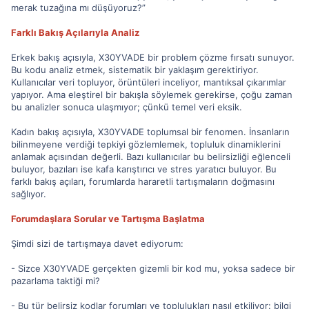
merak tuzağına mı düşüyoruz?”
Farklı Bakış Açılarıyla Analiz
Erkek bakış açısıyla, X30YVADE bir problem çözme fırsatı sunuyor.
Bu kodu analiz etmek, sistematik bir yaklaşım gerektiriyor.
Kullanıcılar veri topluyor, örüntüleri inceliyor, mantıksal çıkarımlar
yapıyor. Ama eleştirel bir bakışla söylemek gerekirse, çoğu zaman
bu analizler sonuca ulaşmıyor; çünkü temel veri eksik.
Kadın bakış açısıyla, X30YVADE toplumsal bir fenomen. İnsanların
bilinmeyene verdiği tepkiyi gözlemlemek, topluluk dinamiklerini
anlamak açısından değerli. Bazı kullanıcılar bu belirsizliği eğlenceli
buluyor, bazıları ise kafa karıştırıcı ve stres yaratıcı buluyor. Bu
farklı bakış açıları, forumlarda hararetli tartışmaların doğmasını
sağlıyor.
Forumdaşlara Sorular ve Tartışma Başlatma
Şimdi sizi de tartışmaya davet ediyorum:
- Sizce X30YVADE gerçekten gizemli bir kod mu, yoksa sadece bir
pazarlama taktiği mi?
- Bu tür belirsiz kodlar forumları ve toplulukları nasıl etkiliyor: bilgi