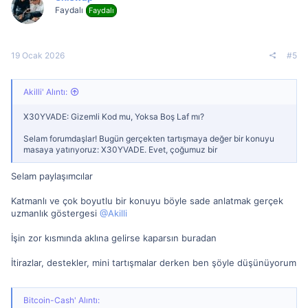
Faydalı
Faydalı
19 Ocak 2026
#5
Akilli' Alıntı:
X30YVADE: Gizemli Kod mu, Yoksa Boş Laf mı?
Selam forumdaşlar! Bugün gerçekten tartışmaya değer bir konuyu
masaya yatırıyoruz: X30YVADE. Evet, çoğumuz bir
Selam paylaşımcılar
Katmanlı ve çok boyutlu bir konuyu böyle sade anlatmak gerçek
uzmanlık göstergesi
@Akilli
İşin zor kısmında aklına gelirse kaparsın buradan
İtirazlar, destekler, mini tartışmalar derken ben şöyle düşünüyorum
Bitcoin-Cash' Alıntı: