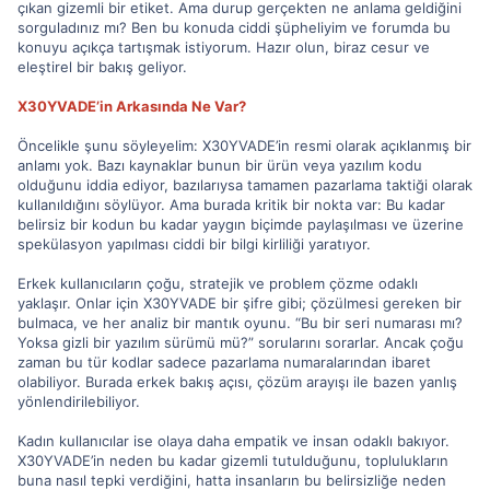
çıkan gizemli bir etiket. Ama durup gerçekten ne anlama geldiğini
sorguladınız mı? Ben bu konuda ciddi şüpheliyim ve forumda bu
konuyu açıkça tartışmak istiyorum. Hazır olun, biraz cesur ve
eleştirel bir bakış geliyor.
X30YVADE’in Arkasında Ne Var?
Öncelikle şunu söyleyelim: X30YVADE’in resmi olarak açıklanmış bir
anlamı yok. Bazı kaynaklar bunun bir ürün veya yazılım kodu
olduğunu iddia ediyor, bazılarıysa tamamen pazarlama taktiği olarak
kullanıldığını söylüyor. Ama burada kritik bir nokta var: Bu kadar
belirsiz bir kodun bu kadar yaygın biçimde paylaşılması ve üzerine
spekülasyon yapılması ciddi bir bilgi kirliliği yaratıyor.
Erkek kullanıcıların çoğu, stratejik ve problem çözme odaklı
yaklaşır. Onlar için X30YVADE bir şifre gibi; çözülmesi gereken bir
bulmaca, ve her analiz bir mantık oyunu. “Bu bir seri numarası mı?
Yoksa gizli bir yazılım sürümü mü?” sorularını sorarlar. Ancak çoğu
zaman bu tür kodlar sadece pazarlama numaralarından ibaret
olabiliyor. Burada erkek bakış açısı, çözüm arayışı ile bazen yanlış
yönlendirilebiliyor.
Kadın kullanıcılar ise olaya daha empatik ve insan odaklı bakıyor.
X30YVADE’in neden bu kadar gizemli tutulduğunu, toplulukların
buna nasıl tepki verdiğini, hatta insanların bu belirsizliğe neden